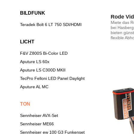
BILDFUNK
Rode Vid
Miete das R
Teradek Bolt 6 LT 750 SDI/HDMI
bei HasbergR
bieten güns
flexible Abho
LICHT
F&V Z800S Bi-Color LED
Aputure LS 60x
Aputure LS C300D MKII
TecPro Felloni LED Panel Daylight
Aputure AL MC
TON
Sennheiser AVX-Set
Sennheiser ME66
Sennheiser ew 100 G3 Funkenset