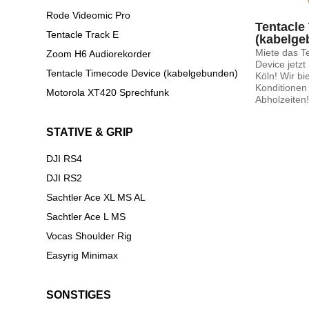
Rode Videomic Pro
Tentacle
Tentacle Track E
(kabelge
Miete das T
Zoom H6 Audiorekorder
Device jetzt
Tentacle Timecode Device (kabelgebunden)
Köln! Wir bi
Konditionen 
Motorola XT420 Sprechfunk
Abholzeiten!
STATIVE & GRIP
DJI RS4
DJI RS2
Sachtler Ace XL MS AL
Sachtler Ace L MS
Vocas Shoulder Rig
Easyrig Minimax
SONSTIGES