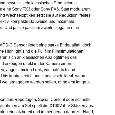
 und bewusst kein klassisches Produktions-
wie eine Sony FX3 oder Sony FX6. Statt modularem
nd Wechseloptiken setzt sie auf Reduktion: festes
jektiv, kompakte Bauweise und maximale
it. Und ja, sie passt im Zweifel sogar in eine
.
PS-C Sensor liefert eine starke Bildqualität, doch
he Highlight sind die Fujifilm Filmsimulationen.
ieren sich an klassischen Analogfilmen des
und erzeugen direkt in der Kamera einen
len, abgestimmten Look, von natürlich und
 bis kontrastreich und cineastisch. Ideal, wenn
ll weitergegeben werden sollen, ohne erst lange zu
pontane Reportagen, Social Content oder schnelle
fnahmen am Set spielt die X100V ihre Stärken aus:
 sofort einsatzbereit und immer genau dann zur Hand,