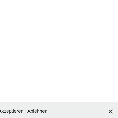
Akzeptieren
Ablehnen
chutz
।
FAQ