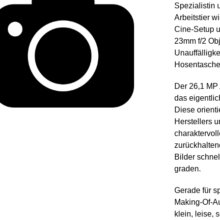
Spezialistin
Arbeitstier 
Cine-Setup u
23mm f/2 Ob
Unauffälligke
Hosentasche
Der 26,1 MP A
das eigentlic
Diese orient
Herstellers 
charaktervol
zurückhaltend
Bilder schne
graden.
Gerade für s
Making-Of-Au
klein, leise,