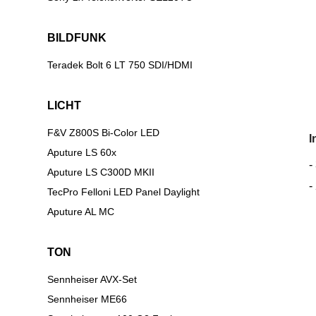
BILDFUNK
Teradek Bolt 6 LT 750 SDI/HDMI
LICHT
F&V Z800S Bi-Color LED
I
Aputure LS 60x
-
Aputure LS C300D MKII
-
TecPro Felloni LED Panel Daylight
Aputure AL MC
TON
Sennheiser AVX-Set
Sennheiser ME66