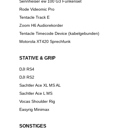
Sennheiser ew 100 G3 Funkenset
Rode Videomic Pro
Tentacle Track E
Zoom H6 Audiorekorder
Tentacle Timecode Device (kabelgebunden)
Motorola XT420 Sprechfunk
STATIVE & GRIP
DJI RS4
DJI RS2
Sachtler Ace XL MS AL
Sachtler Ace L MS
Vocas Shoulder Rig
Easyrig Minimax
SONSTIGES